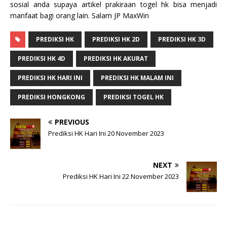
sosial anda supaya artikel prakiraan togel hk bisa menjadi
manfaat bagi orang lain. Salam JP MaxWin
PREDIKSI HK
PREDIKSI HK 2D
PREDIKSI HK 3D
PREDIKSI HK 4D
PREDIKSI HK AKURAT
PREDIKSI HK HARI INI
PREDIKSI HK MALAM INI
PREDIKSI HONGKONG
PREDIKSI TOGEL HK
PREVIOUS
Prediksi HK Hari Ini 20 November 2023
NEXT
Prediksi HK Hari Ini 22 November 2023