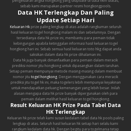
pengeluaran angka hongkong yang diupdate di data hkm diatas,
sebab kami merupakan partner resmi hongkongpools.
Data HK Terlengkap Dan Paling
Update Setiap Hari
Keluaran Hk
prize paling lengkap di atas adalah rangkuman seluruh
hasil keluaran togel hongkong malam ini dan sebelumnya. Dengan
tersedianya data hk prize ini, membantu para pemain tidak
kebingungan apabila ketinggalan informasi hasil keluaran togel
hongkong hari ini. Sebab semua hasil keluaran toto hkg dapat anda
saksikan dalam data hk prize dihalaman ini.
Data hk juga banyak dimanfaatkan para pemain dalam meracik
prediksi nomor jitu hongkong untuk dipasangkan dalam taruhan.
Setiap pemain mempunyai metode masing-masing dalam membuat
nomor jitu
togel hongkong
. Dengan menggunakan cara meracik
prediksi jitu togel hk ini, maka togelers lebih mempunyai keyakinan
untuk mendapatkan peluang kemenangan yang lebih besar. Inilah
alasan mengapa data hk prize banyak dipergunakan oleh para
pemain dalam melihat hasil keluaran togel hongkong.
Result Keluaran HK Prize Pada Tabel Data
HK Terlengkap
Keluaran hk prize telah kami susun kedalam tabel data hk pools paling
lengkap di atas. Seluruh hasil keluaran hk setiap hari selalu kami
rangkum kedalam data hk. Dengan begitu para togelmania tetap