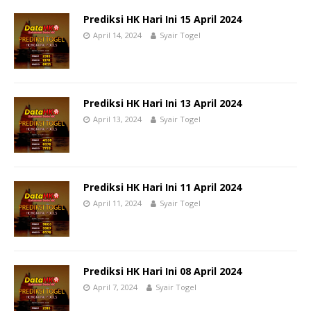
Prediksi HK Hari Ini 15 April 2024
April 14, 2024
Syair Togel
Prediksi HK Hari Ini 13 April 2024
April 13, 2024
Syair Togel
Prediksi HK Hari Ini 11 April 2024
April 11, 2024
Syair Togel
Prediksi HK Hari Ini 08 April 2024
April 7, 2024
Syair Togel