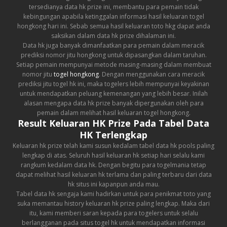
tersedianya data hk prize ini, membantu para pemain tidak
kebingungan apabila ketinggalan informasi hasil keluaran togel
hongkong hari ini. Sebab semua hasil keluaran toto hkg dapat anda
saksikan dalam data hk prize dihalaman ini.
Data hk juga banyak dimanfaatkan para pemain dalam meracik
prediksi nomor jitu hongkong untuk dipasangkan dalam taruhan.
Setiap pemain mempunyai metode masing-masing dalam membuat
nomor jitu
togel hongkong
. Dengan menggunakan cara meracik
prediksi jitu togel hk ini, maka togelers lebih mempunyai keyakinan
untuk mendapatkan peluang kemenangan yang lebih besar. Inilah
alasan mengapa data hk prize banyak dipergunakan oleh para
pemain dalam melihat hasil keluaran togel hongkong.
Result Keluaran HK Prize Pada Tabel Data
HK Terlengkap
Keluaran hk prize telah kami susun kedalam tabel data hk pools paling
lengkap di atas. Seluruh hasil keluaran hk setiap hari selalu kami
rangkum kedalam data hk. Dengan begitu para togelmania tetap
dapat melihat hasil keluaran hk terlama dan paling terbaru dari data
hk situs ini kapanpun anda mau.
Tabel data hk sengaja kami hadirkan untuk para penikmat toto yang
suka memantau history keluaran hk prize paling lengkap. Maka dari
itu, kami memberi saran kepada para togelers untuk selalu
berlangganan pada situs togel hk untuk mendapatkan informasi