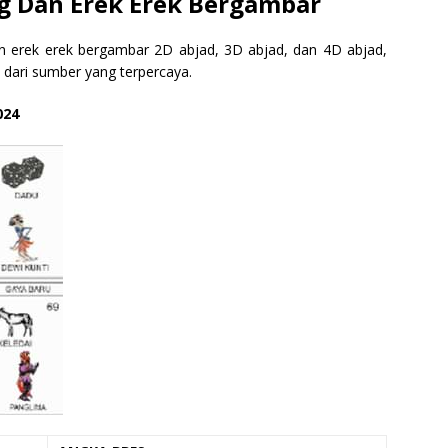
g Dan Erek Erek Bergambar
an erek erek bergambar 2D abjad, 3D abjad, dan 4D abjad,
n dari sumber yang terpercaya.
024