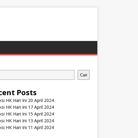
Cari
cent Posts
ksi HK Hari Ini 20 April 2024
ksi HK Hari Ini 17 April 2024
ksi HK Hari Ini 15 April 2024
ksi HK Hari Ini 13 April 2024
ksi HK Hari Ini 11 April 2024