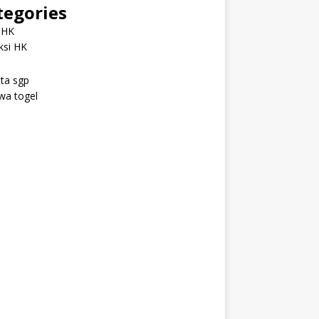
tegories
 HK
ksi HK
ta sgp
wa togel