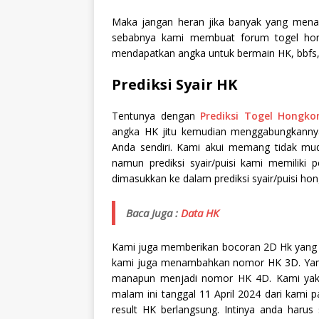
Maka jangan heran jika banyak yang menany
sebabnya kami membuat forum togel ho
mendapatkan angka untuk bermain HK, bbfs, p
Prediksi Syair HK
Tentunya dengan
Prediksi Togel Hongko
angka HK jitu kemudian menggabungkannya
Anda sendiri. Kami akui memang tidak mu
namun prediksi syair/puisi kami memiliki
dimasukkan ke dalam prediksi syair/puisi ho
Baca Juga :
Data HK
Kami juga memberikan bocoran 2D Hk yang ak
kami juga menambahkan nomor HK 3D. Yan
manapun menjadi nomor HK 4D. Kami yakin
malam ini tanggal 11 April 2024 dari kami
result HK berlangsung. Intinya anda haru