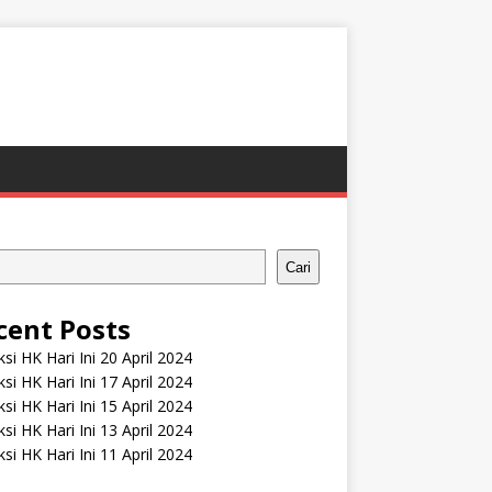
Cari
cent Posts
ksi HK Hari Ini 20 April 2024
ksi HK Hari Ini 17 April 2024
ksi HK Hari Ini 15 April 2024
ksi HK Hari Ini 13 April 2024
ksi HK Hari Ini 11 April 2024