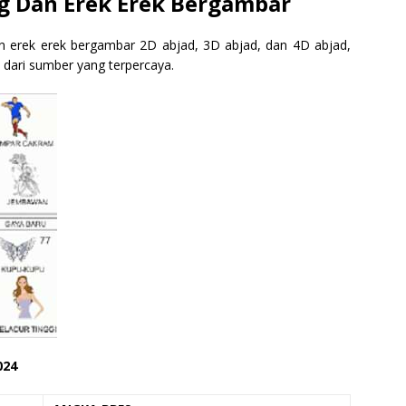
g Dan Erek Erek Bergambar
an erek erek bergambar 2D abjad, 3D abjad, dan 4D abjad,
n dari sumber yang terpercaya.
024