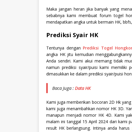
Maka jangan heran jika banyak yang menany
sebabnya kami membuat forum togel ho
mendapatkan angka untuk bermain HK, bbfs, p
Prediksi Syair HK
Tentunya dengan
Prediksi Togel Hongko
angka HK jitu kemudian menggabungkannya
Anda sendiri. Kami akui memang tidak mu
namun prediksi syair/puisi kami memiliki
dimasukkan ke dalam prediksi syair/puisi ho
Baca Juga :
Data HK
Kami juga memberikan bocoran 2D Hk yang ak
kami juga menambahkan nomor HK 3D. Yan
manapun menjadi nomor HK 4D. Kami yakin
malam ini tanggal 15 April 2024 dari kami
result HK berlangsung. Intinya anda haru