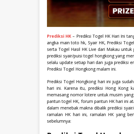
Prediksi HK
– Prediksi Togel HK Hari Ini ta
angka main toto hk, Syair HK, Prediksi Toge
serta Togel Hasil HK Live dari Makau untuk 
prediksi syair/puisi togel hongkong yang mer
selalu update setiap hari dan juga prediksi
Prediksi Togel Hongkong malam ini.
Prediksi Togel Hongkong hari ini juga suda
hari ini. Karena itu, prediksi Hong Kon
memasang nomor lotere untuk musim yang a
pantun togel HK, forum pantun HK hari ini at
dalam menebak makna dibalik prediksi syair/p
ramalan HK hari ini, ramalan HK yang be
sebelumnya: