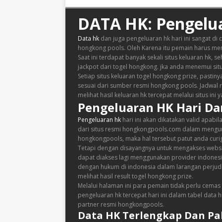
DATA HK: Pengelua
Data hk
dan juga pengeluaran hk hari ini sangat di
hongkong pools. Oleh Karena itu pemain harus mem
Saat ini terdapat banyak sekali situs keluaran hk
jackpot dari togel hongkong. jka anda menemui situs
Setiap situs keluaran togel hongkong prize, pastin
sesuai dari sumber resmi hongkong pools. Jadwal 
melihat hasil keluaran hk tercepat melalui situs ini
Pengeluaran HK Hari Da
Pengeluaran hk
hari ini akan dikatakan valid apabi
dari situs resmi hongkongpools.com dalam mengumu
hongkongpools, maka hal tersebut patut anda curi
Tetapi dengan disayangnya untuk mengakses websit
dapat diakses lagi menggunakan provider indonesia 
dengan hukum di indonesia dalam larangan perjudi
melihat hasil result togel hongkong prize.
Melalui halaman ini para pemain tidak perlu cemas
pengeluaran hk tercepat hari ini dalam tabel data
partner resmi hongkongpools.
Data HK Terlengkap Dan Pal