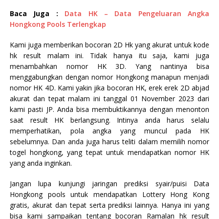
Baca Juga :
Data HK – Data Pengeluaran Angka
Hongkong Pools Terlengkap
Kami juga memberikan bocoran 2D Hk yang akurat untuk kode
hk result malam ini. Tidak hanya itu saja, kami juga
menambahkan nomor HK 3D. Yang nantinya bisa
menggabungkan dengan nomor Hongkong manapun menjadi
nomor HK 4D. Kami yakin jika bocoran HK, erek erek 2D abjad
akurat dan tepat malam ini tanggal 01 November 2023 dari
kami pasti JP. Anda bisa membuktikannya dengan menonton
saat result HK berlangsung. Intinya anda harus selalu
memperhatikan, pola angka yang muncul pada HK
sebelumnya. Dan anda juga harus teliti dalam memilih nomor
togel hongkong, yang tepat untuk mendapatkan nomor HK
yang anda inginkan.
Jangan lupa kunjungi jaringan prediksi syair/puisi Data
Hongkong pools untuk mendapatkan Lottery Hong Kong
gratis, akurat dan tepat serta prediksi lainnya. Hanya ini yang
bisa kami sampaikan tentang bocoran Ramalan hk result