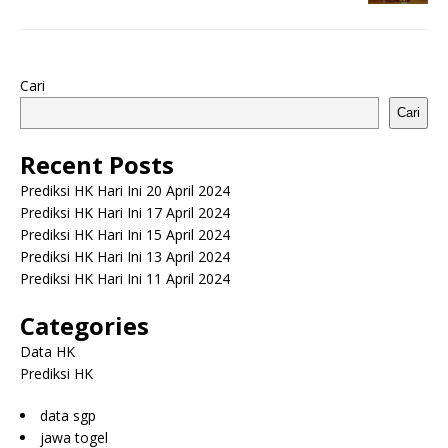
Cari
Cari
Recent Posts
Prediksi HK Hari Ini 20 April 2024
Prediksi HK Hari Ini 17 April 2024
Prediksi HK Hari Ini 15 April 2024
Prediksi HK Hari Ini 13 April 2024
Prediksi HK Hari Ini 11 April 2024
Categories
Data HK
Prediksi HK
data sgp
jawa togel