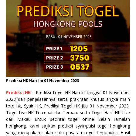
Prediksi HK Hari Ini 01 November 2023
Prediksi HK
– Prediksi Togel HK Hari Ini tanggal 01 November
2023 dan penjelasannya serta prakiraan khusus angka main
toto hk, Syair HK, Prediksi Togel HK jitu 01 November 2023,
Togel Live HK Tercepat dan Terbaru serta Togel Hasil HK Live
dari Makau untuk pecinta togel online Selain ramalan
hongkong, kami sajikan prediksi syair/puisi togel hongkong
yang merupakan salah satu pasaran togel terpopuler. Hasil