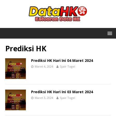
Prediksi HK
Prediksi HK Hari Ini 04 Maret 2024
Maret 4, 2024
Syair Togel
Prediksi HK Hari Ini 03 Maret 2024
Maret 3, 2024
Syair Togel