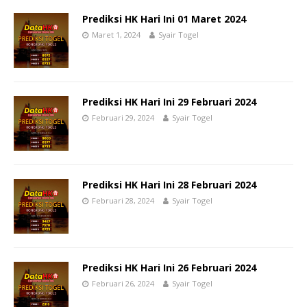
Prediksi HK Hari Ini 01 Maret 2024
Maret 1, 2024
Syair Togel
Prediksi HK Hari Ini 29 Februari 2024
Februari 29, 2024
Syair Togel
Prediksi HK Hari Ini 28 Februari 2024
Februari 28, 2024
Syair Togel
Prediksi HK Hari Ini 26 Februari 2024
Februari 26, 2024
Syair Togel