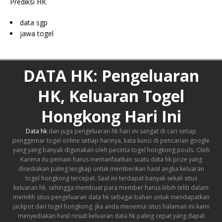
Prediksi HK
data sgp
jawa togel
DATA HK: Pengeluaran
HK, Keluaran Togel
Hongkong Hari Ini
Data hk
dan juga pengeluaran hk hari ini sangat di cari setiap
penggemar togel online setiap harinya, kata kunci di pencarian google
yang yang banyak digunakan oleh pecinta togel hongkong pools. Oleh
Karena itu pemain harus memanfaatkan suatu data hk prize yang
disediakan paling lengkap untuk memberikan hasil angka keluaran
togel hongkong tercepat. Saat ini terdapat banyak sekali situs
keluaran hk, sehingga membuat para member harus lebih teliti dalam
memilih situs pengeluaran data hk sebagai bahan untuk mendapatkan
jackpot dari togel hongkong. jka anda menemui situs halaman ini kami
menyediakan hasil result keluaran data hk paling cepat yang dapat