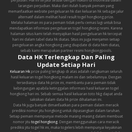
perjudian. Hal ini terjadi sesuai dengan hukum di indonesia dalam
larangan perjudian. Maka dari itulah banyak pemain yang
memanfaatkan website pengeluaran hk dan keluaran hk sebagai jalur
alternatif dalam melihat hasil result togel hongkong prize.
Melalui halaman ini para pemain tidak perlu cemas lagi untuk bisa
mendapatkan informasi pengeluaran togel hongkong resmi. Karena
halaman situs kami telah menyajikan hasil pengeluaran hk tercepat
hari ini dalam tabel data hk diatas. Situs ini juga menjamin setiap
pengeluaran angka hongkong yang diupdate di data hkm diatas,
sebab kami merupakan partner resmi hongkongpools.
Data HK Terlengkap Dan Paling
Update Setiap Hari
Keluaran Hk
prize paling lengkap di atas adalah rangkuman seluruh
hasil keluaran togel hongkong malam ini dan sebelumnya. Dengan
tersedianya data hk prize ini, membantu para pemain tidak
kebingungan apabila ketinggalan informasi hasil keluaran togel
hongkong hari ini. Sebab semua hasil keluaran toto hkg dapat anda
saksikan dalam data hk prize dihalaman ini.
Data hk juga banyak dimanfaatkan para pemain dalam meracik
prediksi nomor jitu hongkong untuk dipasangkan dalam taruhan.
Setiap pemain mempunyai metode masing-masing dalam membuat
nomor jitu
togel hongkong
. Dengan menggunakan cara meracik
prediksi jitu togel hk ini, maka togelers lebih mempunyai keyakinan