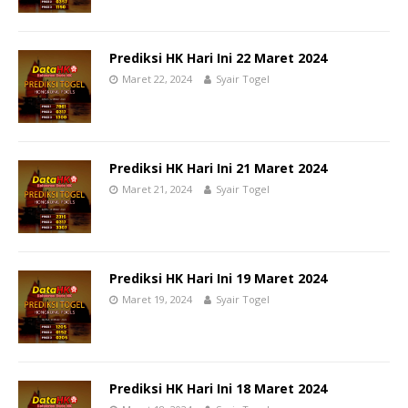
Prediksi HK Hari Ini 22 Maret 2024
Maret 22, 2024
Syair Togel
Prediksi HK Hari Ini 21 Maret 2024
Maret 21, 2024
Syair Togel
Prediksi HK Hari Ini 19 Maret 2024
Maret 19, 2024
Syair Togel
Prediksi HK Hari Ini 18 Maret 2024