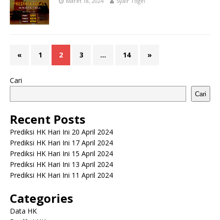
Maret 18, 2024
Syair Togel
«
1
2
3
…
14
»
Cari
Cari
Recent Posts
Prediksi HK Hari Ini 20 April 2024
Prediksi HK Hari Ini 17 April 2024
Prediksi HK Hari Ini 15 April 2024
Prediksi HK Hari Ini 13 April 2024
Prediksi HK Hari Ini 11 April 2024
Categories
Data HK