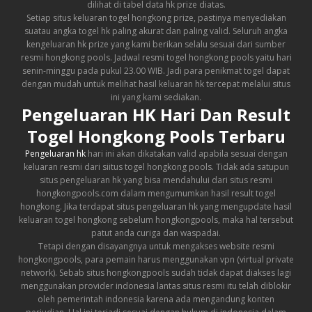
dilihat di tabel data hk prize diatas.
Setiap situs keluaran togel hongkong prize, pastinya menyediakan
suatau angka togel hk paling akurat dan paling valid. Seluruh angka
kengeluaran hk prize yang kami berikan selalu sesuai dari sumber
resmi hongkong pools. Jadwal resmi togel hongkong pools yaitu hari
senin-minggu pada pukul 23.00 WIB. Jadi para penikmat togel dapat
dengan mudah untuk melihat hasil keluaran hk tercepat melalui situs
ini yang kami sediakan.
Pengeluaran HK Hari Dan Result
Togel Hongkong Pools Terbaru
Pengeluaran hk
hari ini akan dikatakan valid apabila sesuai dengan
keluaran resmi dari siitus togel hongkong pools. Tidak ada satupun
situs pengeluaran hk yang bisa mendahului dari situs resmi
hongkongpools.com dalam mengumumkan hasil result togel
hongkong. Jika terdapat situs pengeluaran hk yang mengupdate hasil
keluaran togel hongkong sebelum hongkongpools, maka hal tersebut
patut anda curiga dan waspadai.
Tetapi dengan disayangnya untuk mengakses website resmi
hongkongpools, para pemain harus menggunakan vpn (virtual private
network). Sebab situs hongkongpools sudah tidak dapat diakses lagi
menggunakan provider indonesia lantas situs resmi itu telah diblokir
oleh pemerintah indonesia karena ada mengandung konten