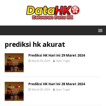
prediksi hk akurat
Prediksi HK Hari Ini 29 Maret 2024
Maret 29, 2024
Syair Togel
Prediksi HK Hari Ini 28 Maret 2024
Maret 28, 2024
Syair Togel