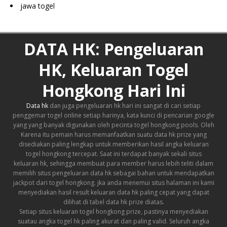
jawa togel
DATA HK: Pengeluaran
HK, Keluaran Togel
Hongkong Hari Ini
Data hk
dan juga pengeluaran hk hari ini sangat di cari setiap
penggemar togel online setiap harinya, kata kunci di pencarian google
yang yang banyak digunakan oleh pecinta togel hongkong pools. Oleh
Karena itu pemain harus memanfaatkan suatu data hk prize yang
disediakan paling lengkap untuk memberikan hasil angka keluaran
togel hongkong tercepat. Saat ini terdapat banyak sekali situs
keluaran hk, sehingga membuat para member harus lebih teliti dalam
memilih situs pengeluaran data hk sebagai bahan untuk mendapatkan
jackpot dari togel hongkong. jka anda menemui situs halaman ini kami
menyediakan hasil result keluaran data hk paling cepat yang dapat
dilihat di tabel data hk prize diatas.
Setiap situs keluaran togel hongkong prize, pastinya menyediakan
suatau angka togel hk paling akurat dan paling valid. Seluruh angka