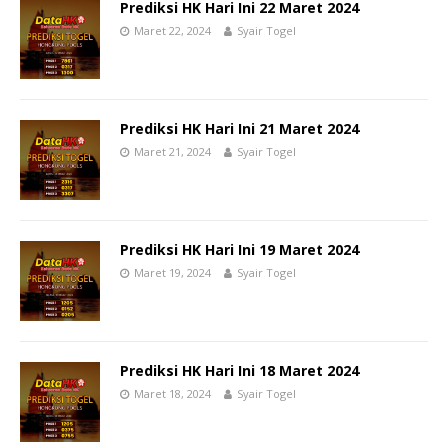
Prediksi HK Hari Ini 22 Maret 2024
Maret 22, 2024
Syair Togel
Prediksi HK Hari Ini 21 Maret 2024
Maret 21, 2024
Syair Togel
Prediksi HK Hari Ini 19 Maret 2024
Maret 19, 2024
Syair Togel
Prediksi HK Hari Ini 18 Maret 2024
Maret 18, 2024
Syair Togel